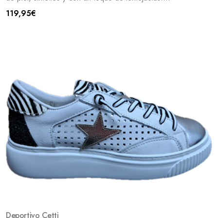
119,95
€
Deportivo Cetti