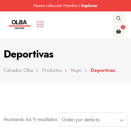
Nueva colección Hombre |
Nueva colección Mujer |
Nueva colección Mujer |
Visita nuestro Outlet |
Visita nuestro Outlet |
Explorar
Explorar
Explorar
Explorar
Explorar
0
Deportivas
Calzados Olba
Productos
Mujer
Deportivas
Mostrando los 9 resultados