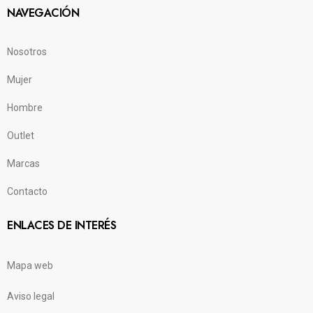
NAVEGACIÓN
Nosotros
Mujer
Hombre
Outlet
Marcas
Contacto
ENLACES DE INTERÉS
Mapa web
Aviso legal