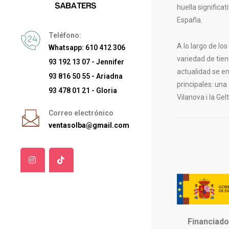
huella significa
España.
Teléfono:
A lo largo de lo
Whatsapp: 610 412 306
variedad de tien
93 192 13 07 - Jennifer
actualidad se e
93 816 50 55 - Ariadna
principales: una
93 478 01 21 - Gloria
Vilanova i la Gelt
Correo electrónico
ventasolba@gmail.com
Financiado