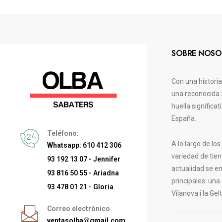
SOBRE NOSO
Con una histori
una reconocida 
huella significa
España.
Teléfono:
A lo largo de lo
Whatsapp: 610 412 306
variedad de tien
93 192 13 07 - Jennifer
actualidad se e
93 816 50 55 - Ariadna
principales: una
93 478 01 21 - Gloria
Vilanova i la Gelt
Correo electrónico
ventasolba@gmail.com