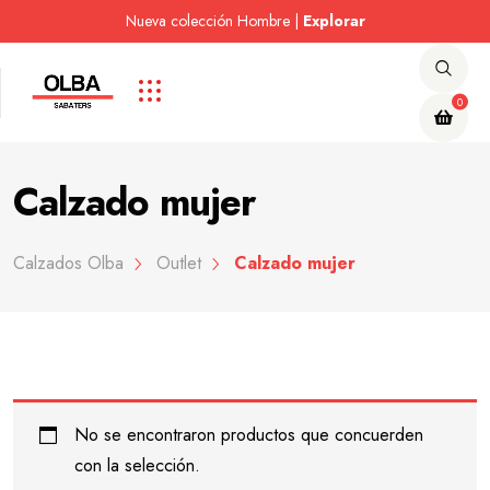
Nueva colección Hombre |
Nueva colección Mujer |
Nueva colección Mujer |
Visita nuestro Outlet |
Visita nuestro Outlet |
Explorar
Explorar
Explorar
Explorar
Explorar
0
Calzado mujer
Calzados Olba
Outlet
Calzado mujer
No se encontraron productos que concuerden
con la selección.