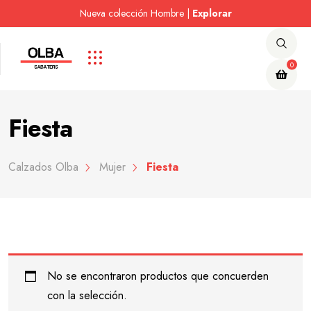
Nueva colección Hombre |
Nueva colección Mujer |
Nueva colección Mujer |
Visita nuestro Outlet |
Visita nuestro Outlet |
Explorar
Explorar
Explorar
Explorar
Explorar
0
Fiesta
Calzados Olba
Mujer
Fiesta
No se encontraron productos que concuerden
con la selección.