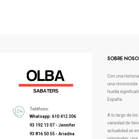
SOBRE NOSO
Con una histori
una reconocida 
huella significa
España.
Teléfono:
A lo largo de lo
Whatsapp: 610 412 306
variedad de tien
93 192 13 07 - Jennifer
actualidad se e
93 816 50 55 - Ariadna
principales: una