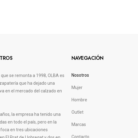
TROS
NAVEGACIÓN
Nosotros
a que se remonta a 1998, OLBA es
zapatería que ha dejado una
Mujer
tiva en el mercado del calzado en
Hombre
Outlet
s años, la empresa ha tenido una
das en todo el país, pero en la
Marcas
nfoca en tres ubicaciones
Contacto
 en El Prat de Llobregat y dos en