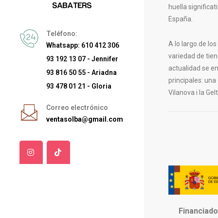
huella significa
España.
Teléfono:
A lo largo de lo
Whatsapp: 610 412 306
variedad de tien
93 192 13 07 - Jennifer
actualidad se e
93 816 50 55 - Ariadna
principales: una
93 478 01 21 - Gloria
Vilanova i la Gelt
Correo electrónico
ventasolba@gmail.com
Financiado