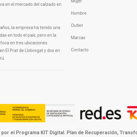
Mujer
tiva en el mercado del calzado en
Hombre
Outlet
s años, la empresa ha tenido una
das en todo el país, pero en la
Marcas
nfoca en tres ubicaciones
Contacto
 en El Prat de Llobregat y dos en
rú.
 por el Programa KIT Digital. Plan de Recuperación, Trans