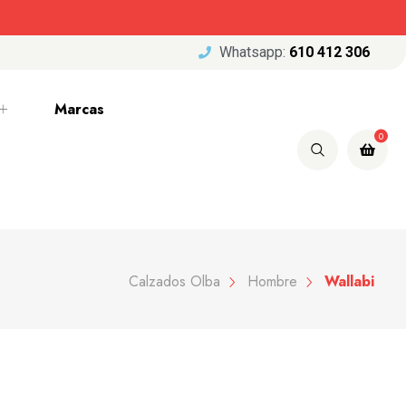
Whatsapp:
610 412 306
Marcas
0
Calzados Olba
Hombre
Wallabi