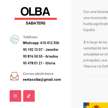
Con una histori
una reconocida 
huella significa
España.
Teléfono:
A lo largo de lo
Whatsapp: 610 412 306
variedad de tien
93 192 13 07 - Jennifer
actualidad se e
93 816 50 55 - Ariadna
principales: una
93 478 01 21 - Gloria
Vilanova i la Gelt
Correo electrónico
ventasolba@gmail.com