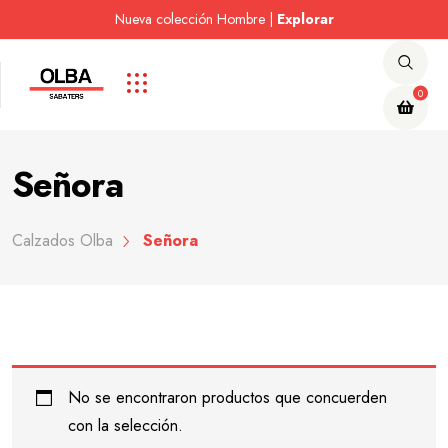
Nueva colección Hombre |
Nueva colección Mujer |
Nueva colección Mujer |
Visita nuestro Outlet |
Visita nuestro Outlet |
Explorar
Explorar
Explorar
Explorar
Explorar
0
Señora
Calzados Olba
Señora
No se encontraron productos que concuerden
con la selección.