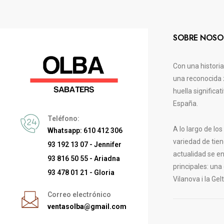
SOBRE NOSO
Con una histori
una reconocida 
huella significa
España.
Teléfono:
A lo largo de lo
Whatsapp: 610 412 306
variedad de tien
93 192 13 07 - Jennifer
actualidad se e
93 816 50 55 - Ariadna
principales: una
93 478 01 21 - Gloria
Vilanova i la Gelt
Correo electrónico
ventasolba@gmail.com