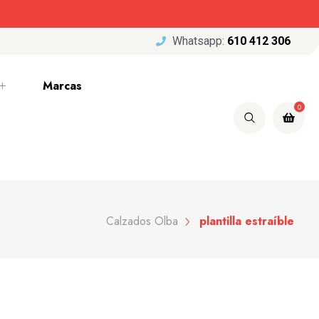
Whatsapp:
610 412 306
Marcas
0
Calzados Olba
plantilla estraíble