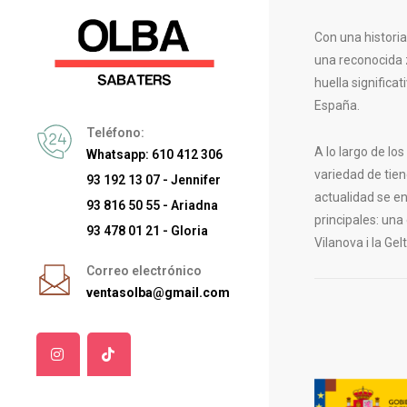
Con una histori
una reconocida 
huella significa
España.
Teléfono:
A lo largo de lo
Whatsapp: 610 412 306
variedad de tien
93 192 13 07 - Jennifer
actualidad se e
93 816 50 55 - Ariadna
principales: una
93 478 01 21 - Gloria
Vilanova i la Gelt
Correo electrónico
ventasolba@gmail.com