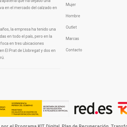
zapatería que ha dejado una
Mujer
tiva en el mercado del calzado en
Hombre
Outlet
s años, la empresa ha tenido una
das en todo el país, pero en la
Marcas
nfoca en tres ubicaciones
Contacto
 en El Prat de Llobregat y dos en
rú.
 por el Programa KIT Digital. Plan de Recuperación, Trans