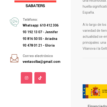
una reconocida 
huella significa
España.
Teléfono:
A lo largo de lo
Whatsapp: 610 412 306
variedad de tien
93 192 13 07 - Jennifer
actualidad se e
93 816 50 55 - Ariadna
principales: una
93 478 01 21 - Gloria
Vilanova i la Gelt
Correo electrónico
ventasolba@gmail.com
Financiado